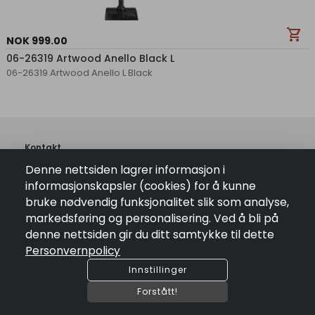
shopping_cart
NOK 999.00
06-26319 Artwood Anello Black L
06-26319 Artwood Anello L Black
Kontakt
Denne nettsiden lagrer informasjon i
pin_drop
Vasstulan 46 , 3632 Uvdal
informasjonskapsler (cookies) for å kunne
mail
bestilling@vasstulan.no
bruke nødvendig funksjonalitet slik som analyse,
phone
+4748297853
markedsføring og personalisering. Ved å bli på
ORG. NR: 957347584
denne nettsiden gir du ditt samtykke til dette
Personvernpolicy
Lenker
Innstillinger
Kontakt Oss
Salgsbetingelser
Forstått!
Personvernpolicy
Åpningstider