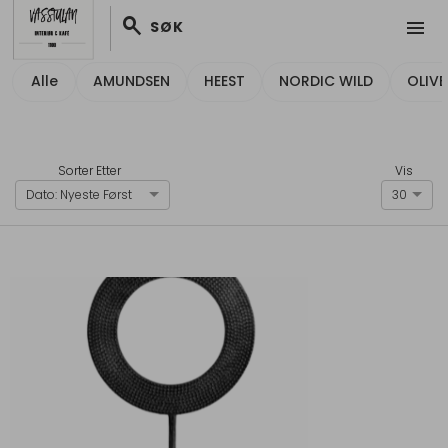
search
menu
SØK
Alle
AMUNDSEN
HEEST
NORDIC WILD
OLIV
Sorter Etter
Vis
Dato: Nyeste Først
30