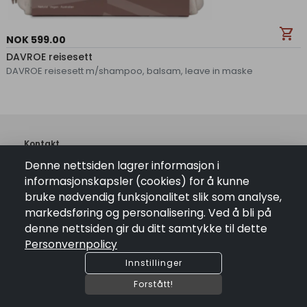
shopping_cart
NOK 599.00
DAVROE reisesett
DAVROE reisesett m/shampoo, balsam, leave in maske
Kontakt
Denne nettsiden lagrer informasjon i
pin_drop
Vasstulan 46 , 3632 Uvdal
informasjonskapsler (cookies) for å kunne
mail
bestilling@vasstulan.no
bruke nødvendig funksjonalitet slik som analyse,
phone
+4748297853
markedsføring og personalisering. Ved å bli på
ORG. NR: 957347584
denne nettsiden gir du ditt samtykke til dette
Personvernpolicy
Lenker
Innstillinger
Kontakt Oss
Salgsbetingelser
Forstått!
Personvernpolicy
Åpningstider