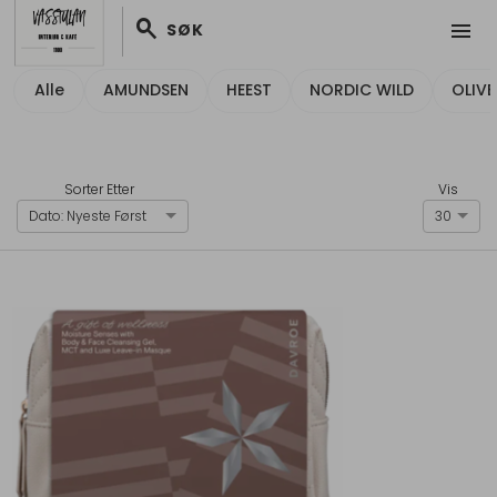
search
menu
SØK
Alle
AMUNDSEN
HEEST
NORDIC WILD
OLIV
Sorter Etter
Vis
Dato: Nyeste Først
30